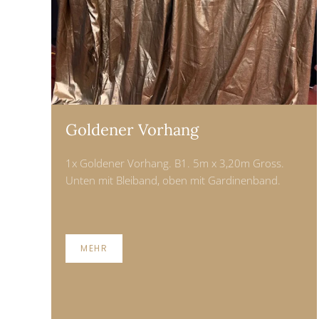
Goldener Vorhang
1x Goldener Vorhang. B1. 5m x 3,20m Gross.
Unten mit Bleiband, oben mit Gardinenband.
MEHR