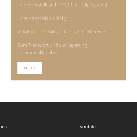
Höhenverstellbar 117/190 (mit Clip-System)
Unterstützt bis zu 80 kg
4 Rollen für Mobilität, davon 2 mit Bremsen
Zum Transport und zur Lagerung
zusammenklappbar
MEHR
hes
Kontakt