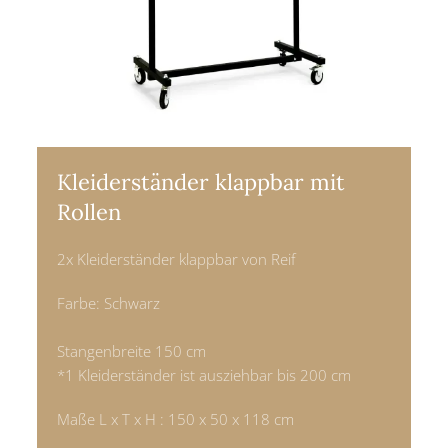
Kleiderständer klappbar mit
Rollen
2x Kleiderständer klappbar von Reif
Farbe: Schwarz
Stangenbreite 150 cm
*1 Kleiderständer ist ausziehbar bis 200 cm
Maße L x T x H : 150 x 50 x 118 cm