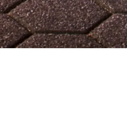
Aktuelles
Offene Werkstatt - immer am letzten Freitag im Monat
ab 18 Uhr
19.06.2026 | 17:00–19:00 Uhr | Zwischenfall
Strukturwandel - Wer profitiert von der Industriekultur?
MURX Reparaturfestival 28.-30.08.2026 | Programm ist
Online