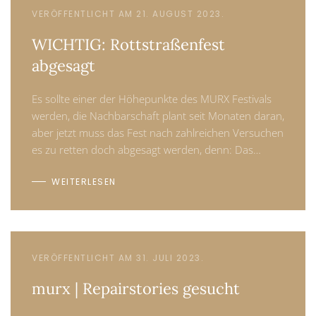
VERÖFFENTLICHT AM 21. AUGUST 2023.
WICHTIG: Rottstraßenfest
abgesagt
Es sollte einer der Höhepunkte des MURX Festivals
werden, die Nachbarschaft plant seit Monaten daran,
aber jetzt muss das Fest nach zahlreichen Versuchen
es zu retten doch abgesagt werden, denn: Das…
WEITERLESEN
VERÖFFENTLICHT AM 31. JULI 2023.
murx | Repairstories gesucht