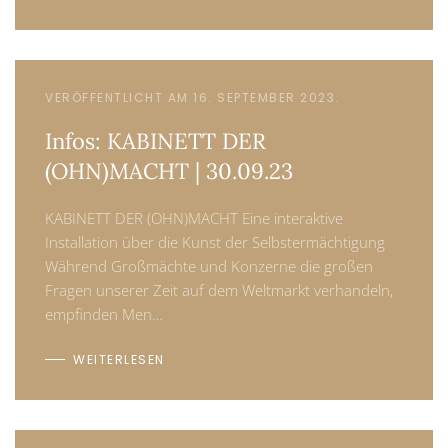
VERÖFFENTLICHT AM 16. SEPTEMBER 2023.
Infos: KABINETT DER
(OHN)MACHT | 30.09.23
KABINETT DER (OHN)MACHT Eine interaktive
Installation über die Kunst der Selbstermächtigung
Während Großmächte und Konzerne die großen
Fragen unserer Zeit auf dem Weltmarkt verhandeln,
empfinden Men…
WEITERLESEN