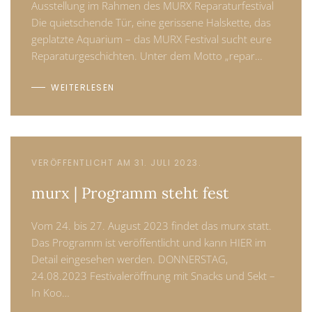
Ausstellung im Rahmen des MURX Reparaturfestival
Die quietschende Tür, eine gerissene Halskette, das
geplatzte Aquarium – das MURX Festival sucht eure
Reparaturgeschichten. Unter dem Motto „repar…
WEITERLESEN
VERÖFFENTLICHT AM 31. JULI 2023.
murx | Programm steht fest
Vom 24. bis 27. August 2023 findet das murx statt.
Das Programm ist veröffentlicht und kann HIER im
Detail eingesehen werden. DONNERSTAG,
24.08.2023 Festivaleröffnung mit Snacks und Sekt –
In Koo…