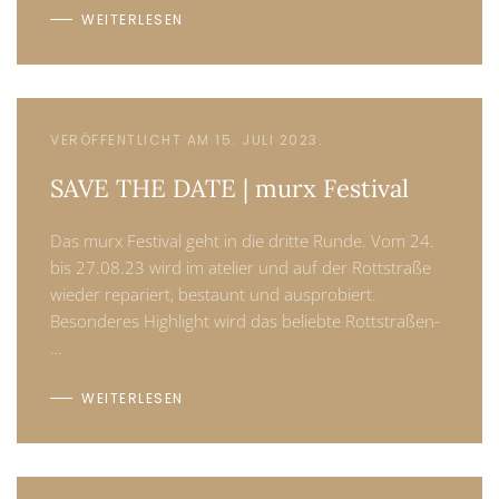
WEITERLESEN
VERÖFFENTLICHT AM 15. JULI 2023.
SAVE THE DATE | murx Festival
Das murx Festival geht in die dritte Runde. Vom 24.
bis 27.08.23 wird im atelier und auf der Rottstraße
wieder repariert, bestaunt und ausprobiert.
Besonderes Highlight wird das beliebte Rottstraßen-
…
WEITERLESEN