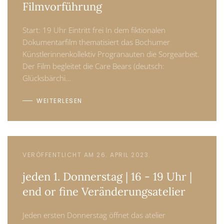
Filmvorführung
Start: 19 Uhr Eintritt frei In dem fiktionalen
Dokumentarfilm thematisiert das Bochumer
Künstlerinnenkollektiv Progranauten die Sorgearbeit.
Der Film begleitet die Care Bears (deutsch:
Glücksbärchi…
WEITERLESEN
VERÖFFENTLICHT AM 26. APRIL 2023.
jeden 1. Donnerstag | 16 - 19 Uhr |
end or fine Veränderungsatelier
Jeden ersten Donnerstag öffnet das atelier