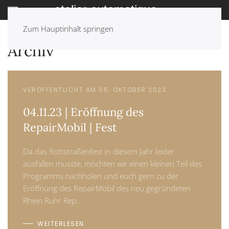
Zum Hauptinhalt springen
Archiv
VERÖFFENTLICHT AM 05. OKTOBER 2023.
04.11.23 | Eröffnung des
RepairMobil | Fest
Da das Rottstraßenfest in diesem Jahr leider
ausfallen musste, möchten wir einen kleinen Teil des
Programms nachholen und euch gern zu der
Eröffnung des RepairMobil des neu gegründeten
Rhein Ruhr Rep…
WEITERLESEN