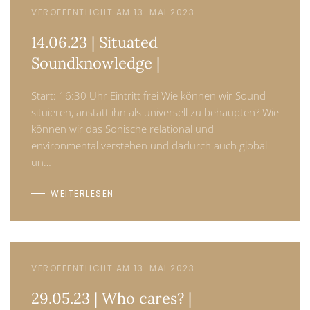
VERÖFFENTLICHT AM 13. MAI 2023.
14.06.23 | Situated
Soundknowledge |
Start: 16:30 Uhr Eintritt frei Wie können wir Sound
situieren, anstatt ihn als universell zu behaupten? Wie
können wir das Sonische relational und
environmental verstehen und dadurch auch global
un…
WEITERLESEN
VERÖFFENTLICHT AM 13. MAI 2023.
29.05.23 | Who cares? |