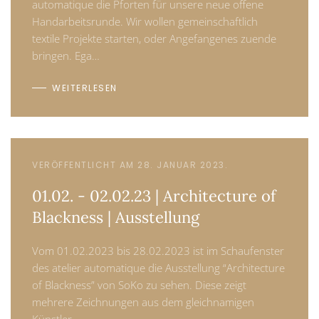
automatique die Pforten für unsere neue offene
Handarbeitsrunde. Wir wollen gemeinschaftlich
textile Projekte starten, oder Angefangenes zuende
bringen. Ega…
WEITERLESEN
VERÖFFENTLICHT AM 28. JANUAR 2023.
01.02. - 02.02.23 | Architecture of
Blackness | Ausstellung
Vom 01.02.2023 bis 28.02.2023 ist im Schaufenster
des atelier automatique die Ausstellung “Architecture
of Blackness” von SoKo zu sehen. Diese zeigt
mehrere Zeichnungen aus dem gleichnamigen