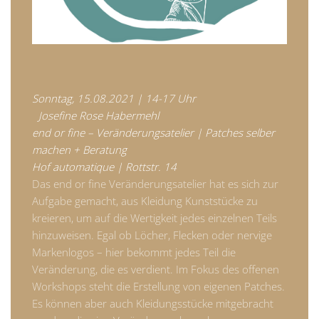
Sonntag, 15.08.2021 | 14-17 Uhr
Josefine Rose Habermehl
end or fine – Veränderungsatelier | Patches selber
machen + Beratung
Hof automatique | Rottstr. 14
Das end or fine Veränderungsatelier hat es sich zur
Aufgabe gemacht, aus Kleidung Kunststücke zu
kreieren, um auf die Wertigkeit jedes einzelnen Teils
hinzuweisen. Egal ob Löcher, Flecken oder nervige
Markenlogos – hier bekommt jedes Teil die
Veränderung, die es verdient. Im Fokus des offenen
Workshops steht die Erstellung von eigenen Patches.
Es können aber auch Kleidungsstücke mitgebracht