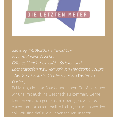
Samstag, 14.08.2021 | 18-20 Uhr
Pia und Pauline Näscher
Offenes Handarbeitscafé – Stricken und
Löcherstopfen mit Livemusik von Handsome Couple
Neuland | Rottstr. 15 (Bei schönem Wetter im
Garten)
Bei Musik, ein paar Snacks und einem Getränk freuen
wir uns, mit euch ins Gespräch zu kommen. Gerne
können wir auch gemeinsam überlegen, was aus
euren ramponierten textilen Lieblingsstücken werden
soll. Wir sind dafür, die Lebensdauer unserer