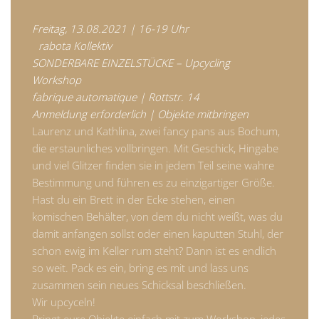
Freitag, 13.08.2021 | 16-19 Uhr
rabota Kollektiv
SONDERBARE EINZELSTÜCKE – Upcycling
Workshop
fabrique automatique | Rottstr. 14
Anmeldung erforderlich | Objekte mitbringen
Laurenz und Kathlina, zwei fancy pans aus Bochum,
die erstaunliches vollbringen. Mit Geschick, Hingabe
und viel Glitzer finden sie in jedem Teil seine wahre
Bestimmung und führen es zu einzigartiger Größe.
Hast du ein Brett in der Ecke stehen, einen
komischen Behälter, von dem du nicht weißt, was du
damit anfangen sollst oder einen kaputten Stuhl, der
schon ewig im Keller rum steht? Dann ist es endlich
so weit. Pack es ein, bring es mit und lass uns
zusammen sein neues Schicksal beschließen.
Wir upcyceln!