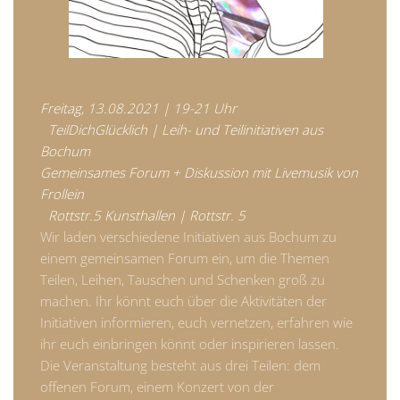
Freitag, 13.08.2021 | 19-21 Uhr
TeilDichGlücklich | Leih- und Teilinitiativen aus
Bochum
Gemeinsames Forum + Diskussion mit Livemusik von
Frollein
Rottstr.5 Kunsthallen | Rottstr. 5
Wir laden verschiedene Initiativen aus Bochum zu
einem gemeinsamen Forum ein, um die Themen
Teilen, Leihen, Tauschen und Schenken groß zu
machen. Ihr könnt euch über die Aktivitäten der
Initiativen informieren, euch vernetzen, erfahren wie
ihr euch einbringen könnt oder inspirieren lassen.
Die Veranstaltung besteht aus drei Teilen: dem
offenen Forum, einem Konzert von der