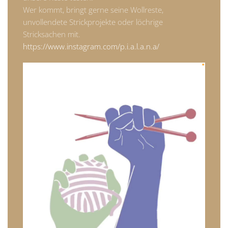
Wer kommt, bringt gerne seine Wollreste,
unvollendete Strickprojekte oder löchrige
Stricksachen mit.
https://www.instagram.com/p.i.a.l.a.n.a/