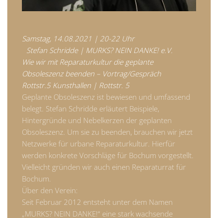
Samstag, 14.08.2021 | 20-22 Uhr
Stefan Schridde | MURKS? NEIN DANKE! e.V.
Wie wir mit Reparaturkultur die geplante
Obsoleszenz beenden – Vortrag/Gespräch
Rottstr.5 Kunsthallen | Rottstr. 5
Geplante Obsoleszenz ist bewiesen und umfassend
belegt. Stefan Schridde erläutert Beispiele,
Hintergründe und Nebelkerzen der geplanten
Obsoleszenz. Um sie zu beenden, brauchen wir jetzt
Netzwerke für urbane Reparaturkultur. Hierfür
werden konkrete Vorschläge für Bochum vorgestellt.
Vielleicht gründen wir auch einen Reparaturrat für
Bochum.
Über den Verein:
Seit Februar 2012 entsteht unter dem Namen
„MURKS? NEIN DANKE!“ eine stark wachsende