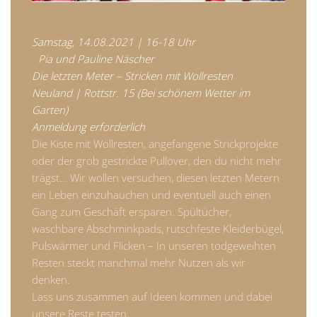
Samstag, 14.08.2021 | 16-18 Uhr
Pia und Pauline Näscher
Die letzten Meter – Stricken mit Wollresten
Neuland | Rottstr. 15 (Bei schönem Wetter im
Garten)
Anmeldung erforderlich
Die Kiste mit Wollresten, angefangene Strickprojekte
oder der grob gestrickte Pullover, den du nicht mehr
trägst… Wir wollen versuchen, diesen letzten Metern
ein Leben einzuhauchen und eventuell auch einen
Gang zum Geschäft ersparen. Spültücher,
waschbare Abschminkpads, rutschfeste Kleiderbügel,
Pulswärmer und Flicken – In unseren todgeweihten
Resten steckt manchmal mehr Nutzen als wir
denken.
Lass uns zusammen auf Ideen kommen und dabei
unsere Reste testen.