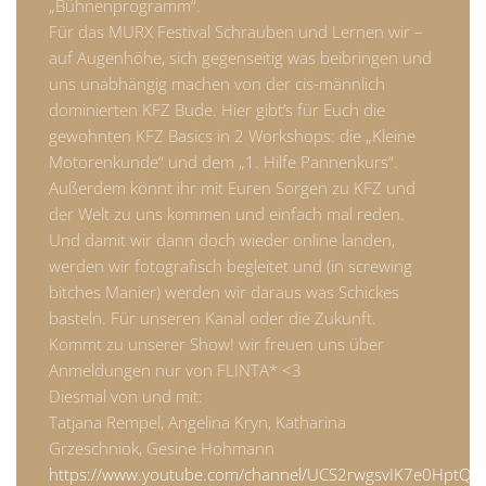
„Bühnenprogramm“.
Für das MURX Festival Schrauben und Lernen wir –
auf Augenhöhe, sich gegenseitig was beibringen und
uns unabhängig machen von der cis-männlich
dominierten KFZ Bude. Hier gibt’s für Euch die
gewohnten KFZ Basics in 2 Workshops: die „Kleine
Motorenkunde“ und dem „1. Hilfe Pannenkurs“.
Außerdem könnt ihr mit Euren Sorgen zu KFZ und
der Welt zu uns kommen und einfach mal reden.
Und damit wir dann doch wieder online landen,
werden wir fotografisch begleitet und (in screwing
bitches Manier) werden wir daraus was Schickes
basteln. Für unseren Kanal oder die Zukunft.
Kommt zu unserer Show! wir freuen uns über
Anmeldungen nur von FLINTA* <3
Diesmal von und mit:
Tatjana Rempel, Angelina Kryn, Katharina
Grzeschniok, Gesine Hohmann
https://www.youtube.com/channel/UCS2rwgsvIK7e0HptQ