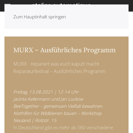
Zum Hauptinhalt springen
ZURÜCK: ARCHIV
MURX – Ausführliches Programm
MURX repariert was euch kaputt macht
Reparaturfestival – Ausführliches Programm
Freitag, 13.08.2021 | 12-14 Uhr
Jacinta Kellermann und Jan Luckow
BeeTogether – gemeinsam Vielfalt bewahren.
Nisthilfen für Wildbienen bauen – Workshop
Neuland | Rottstr. 15
In Deutschland gibt es mehr als 580 verschiedene