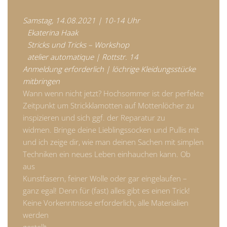
Samstag, 14.08.2021 | 10-14 Uhr
Ekaterina Haak
Stricks und Tricks – Workshop
atelier
automatique | Rottstr. 14
Anmeldung erforderlich | löchrige Kleidungsstücke
mitbringen
Wann wenn nicht jetzt? Hochsommer ist der perfekte
Zeitpunkt um Strickklamotten auf Mottenlöcher zu
inspizieren und sich ggf. der Reparatur zu
widmen. Bringe deine Lieblingssocken und Pullis mit
und ich zeige dir, wie man deinen Sachen mit simplen
Techniken ein neues Leben einhauchen kann. Ob
aus
Kunstfasern, feiner Wolle oder gar eingelaufen –
ganz egal! Denn für (fast) alles gibt es einen Trick!
Keine Vorkenntnisse erforderlich, alle Materialien
werden
gestellt.