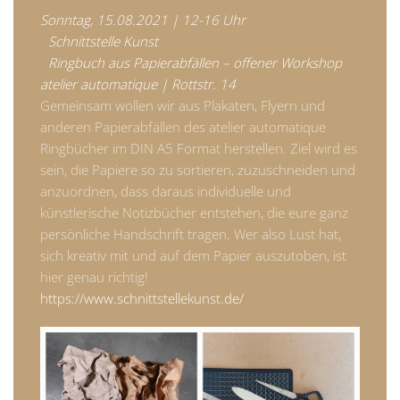
Sonntag, 15.08.2021 | 12-16 Uhr
Schnittstelle Kunst
Ringbuch aus Papierabfällen – offener Workshop
atelier automatique | Rottstr. 14
Gemeinsam wollen wir aus Plakaten, Flyern und
anderen Papierabfällen des atelier automatique
Ringbücher im DIN A5 Format herstellen. Ziel wird es
sein, die Papiere so zu sortieren, zuzuschneiden und
anzuordnen, dass daraus individuelle und
künstlerische Notizbücher entstehen, die eure ganz
persönliche Handschrift tragen. Wer also Lust hat,
sich kreativ mit und auf dem Papier auszutoben, ist
hier genau richtig!
https://www.schnittstellekunst.de/