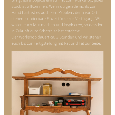
Bringt eure Objekte einfach mit zum Workshop, jedes
Stück ist willkommen. Wenn du gerade nichts zur
Hand hast, ist es auch kein Problem, denn vor Ort
stehen sonderbare Einzelstücke zur Verfügung. Wir
wollen euch Mut machen und inspirieren, so dass ihr
in Zukunft eure Schätze selbst entdeckt.
Der Workshop dauert ca. 3 Stunden und wir stehen
euch bis zur Fertigstellung mit Rat und Tat zur Seite.