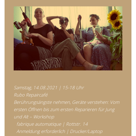
Samstag, 14.08.2021 | 15-18 Uhr
Rubo Repaircafé
Berührungsängste nehmen, Geräte verstehen: Vom
ersten Öffnen bis zum ersten Reparieren für Jung
und Alt – Workshop
fabrique automatique | Rottstr. 14
Anmeldung erforderlich | Drucker/Laptop