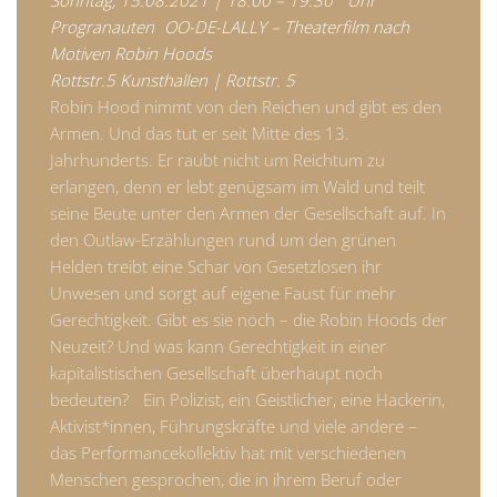
Sonntag, 15.08.2021 | 18.00 – 19:30 Uhr
Progranauten OO-DE-LALLY – Theaterfilm nach
Motiven Robin Hoods
Rottstr.5 Kunsthallen | Rottstr. 5
Robin Hood nimmt von den Reichen und gibt es den
Armen. Und das tut er seit Mitte des 13.
Jahrhunderts. Er raubt nicht um Reichtum zu
erlangen, denn er lebt genügsam im Wald und teilt
seine Beute unter den Armen der Gesellschaft auf. In
den Outlaw-Erzählungen rund um den grünen
Helden treibt eine Schar von Gesetzlosen ihr
Unwesen und sorgt auf eigene Faust für mehr
Gerechtigkeit. Gibt es sie noch – die Robin Hoods der
Neuzeit? Und was kann Gerechtigkeit in einer
kapitalistischen Gesellschaft überhaupt noch
bedeuten? Ein Polizist, ein Geistlicher, eine Hackerin,
Aktivist*innen, Führungskräfte und viele andere –
das Performancekollektiv hat mit verschiedenen
Menschen gesprochen, die in ihrem Beruf oder