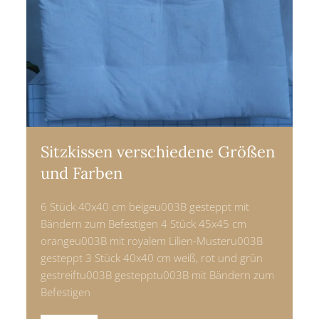
Sitzkissen verschiedene Größen
und Farben
6 Stück 40x40 cm beigeu003B gesteppt mit
Bändern zum Befestigen 4 Stück 45x45 cm
orangeu003B mit royalem Lilien-Musteru003B
gesteppt 3 Stück 40x40 cm weiß, rot und grün
gestreiftu003B gestepptu003B mit Bändern zum
Befestigen