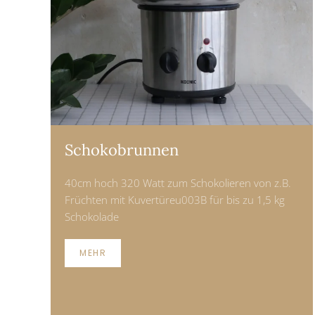
Schokobrunnen
40cm hoch 320 Watt zum Schokolieren von z.B.
Früchten mit Kuvertüreu003B für bis zu 1,5 kg
Schokolade
MEHR