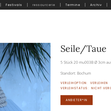
Festivals
ressourcerie
Termine
Archiv
Seile/Taue
5 Stück 20 mu003B Ø 3cm au
Standort: Bochum
VERLEIHOPTION:
VERLEIHEN
VERLEIHSTATUS:
NICHT VER
ANBIETER*IN