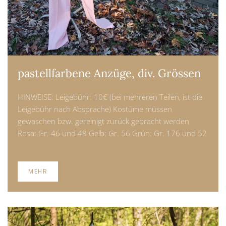
pastellfarbene Anzüge, div. Grössen
HINWEISE: Leigebühr: 10€ (bei mehreren Teilen, ist die
Leigebühr nach Absprache) Kostüme müssen
gewaschen bzw. gereinigt zurück gebracht werden
Rosa: Gr. 46 und 48 Gelb: Gr. 56 Grün: Gr. 176 und 52
MEHR