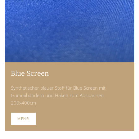
Blue Screen
Synthetischer blauer Stoff für Blue Screen mit
Gummibändern und Haken zum Abspannen.
200x400cm
MEHR