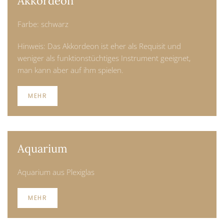
Akkordeon
Farbe: schwarz
Hinweis: Das Akkordeon ist eher als Requisit und
weniger als funktionstüchtiges Instrument geeignet,
man kann aber auf ihm spielen.
MEHR
Aquarium
Aquarium aus Plexiglas
MEHR