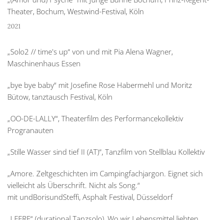
Theater, Bochum, Westwind-Festival, Köln
2021
„Solo2 // time's up“ von und mit Pia Alena Wagner,
Maschinenhaus Essen
„bye bye baby“ mit Josefine Rose Habermehl und Moritz
Bütow, tanztausch Festival, Köln
„OO-DE-LALLY“, Theaterfilm des Performancekollektiv
Progranauten
„Stille Wasser sind tief II (AT)“, Tanzfilm von Stellblau Kollektiv
„Amore. Zeltgeschichten im Campingfachjargon. Eignet sich
vielleicht als Überschrift. Nicht als Song.“
mit undBorisundSteffi, Asphalt Festival, Düsseldorf
„LEERE“ (durational Tanzsolo), Wo wir Lebensmittel liebten,