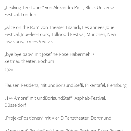
„Leaking Territories“ von Alexandra Pirici, Block Universe
Festival, London
„Alice on the Run“ von Theater Titanick, Les années Joué
Festival, Joué-lès-Tours, Tollwood Festival, München, New
Invasions, Torres Vedras
„bye bye baby“ mit Josefine Rose Habermehl /
Zeitmaultheater, Bochum
2020
Flausen Residenz, mit undBorisundSteffi, Pilkentafel, Flensburg
„1/4 Amore“ mit undBorisundSteffi, Asphalt-Festival,
Düsseldorf
„Projekt:Positionen“ mit Vier.D Tanztheater, Dortmund
„(Amor und) Psyche“ mit Junge Bühne Bochum, Prinz-Regent-