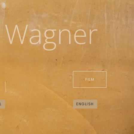
a Wagner
FILM
L
ENGLISH