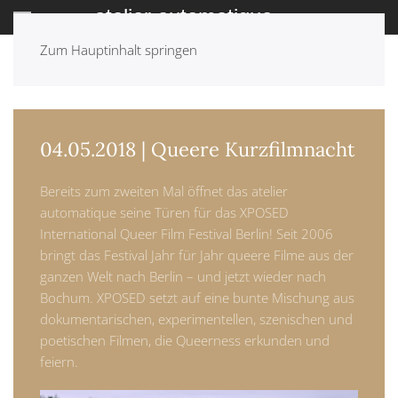
Zum Hauptinhalt springen
ZURÜCK: ARCHIV
04.05.2018 | Queere Kurzfilmnacht
Bereits zum zweiten Mal öffnet das atelier
automatique seine Türen für das XPOSED
International Queer Film Festival Berlin! Seit 2006
bringt das Festival Jahr für Jahr queere Filme aus der
ganzen Welt nach Berlin – und jetzt wieder nach
Bochum. XPOSED setzt auf eine bunte Mischung aus
dokumentarischen, experimentellen, szenischen und
poetischen Filmen, die Queerness erkunden und
feiern.