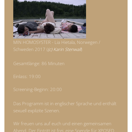
MIN HOMOSYSTER - Lia Hietala, Norwegen /
Schweden 2017 (
(c) Karin Stenwall
)
Gesamtlänge: 86 Minuten
Einlass: 19:00
Screening-Beginn: 20:00
Das Programm ist in englischer Sprache und enthält
sexuell explizite Szenen.
Wir freuen uns auf euch und einen gemeinsamen
Abend. Der Eintritt ist frei, eine Spende für XPOSED