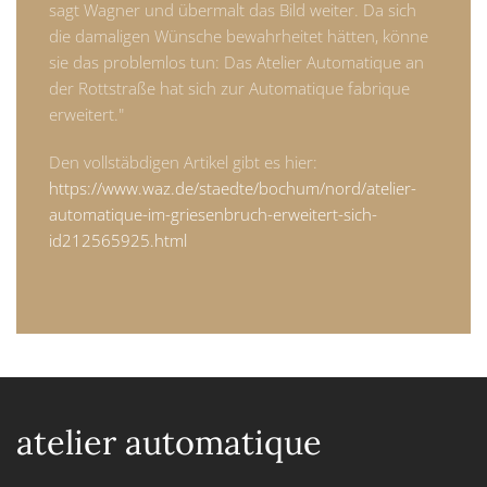
sagt Wagner und übermalt das Bild weiter. Da sich
die damaligen Wünsche bewahrheitet hätten, könne
sie das problemlos tun: Das Atelier Automatique an
der Rottstraße hat sich zur Automatique fabrique
erweitert."
Den vollstäbdigen Artikel gibt es hier:
https://www.waz.de/staedte/bochum/nord/atelier-
automatique-im-griesenbruch-erweitert-sich-
id212565925.html
atelier automatique