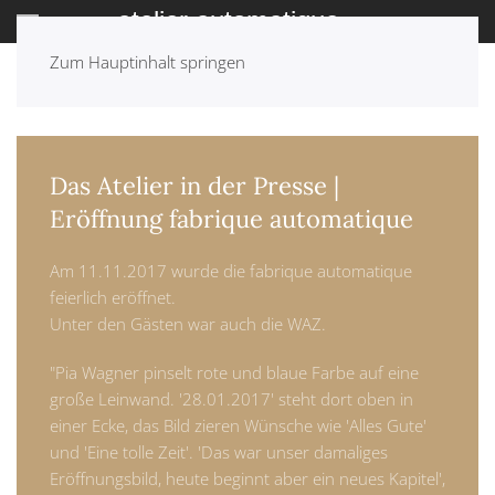
Zum Hauptinhalt springen
ZURÜCK: ARCHIV
Das Atelier in der Presse |
Eröffnung fabrique automatique
Am 11.11.2017 wurde die fabrique automatique
feierlich eröffnet.
Unter den Gästen war auch die WAZ.
"Pia Wagner pinselt rote und blaue Farbe auf eine
große Leinwand. '28.01.2017' steht dort oben in
einer Ecke, das Bild zieren Wünsche wie 'Alles Gute'
und 'Eine tolle Zeit'. 'Das war unser damaliges
Eröffnungsbild, heute beginnt aber ein neues Kapitel',