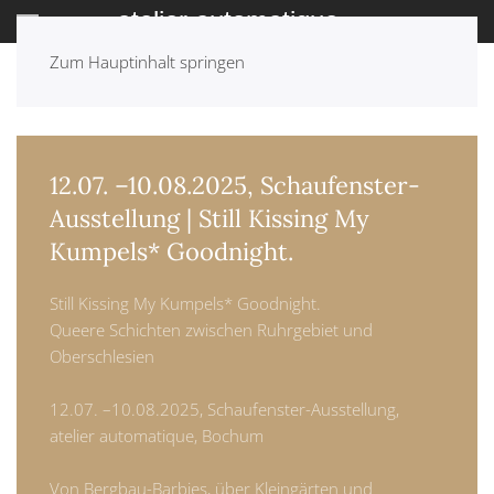
Zum Hauptinhalt springen
ZURÜCK: ARCHIV
12.07. –10.08.2025, Schaufenster-
Ausstellung | Still Kissing My
Kumpels* Goodnight.
Still Kissing My Kumpels* Goodnight.
Queere Schichten zwischen Ruhrgebiet und
Oberschlesien
12.07. –10.08.2025, Schaufenster-Ausstellung,
atelier automatique, Bochum
Von Bergbau-Barbies, über Kleingärten und