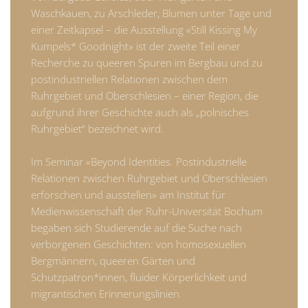
Waschkauen, zu Arschleder, Blumen unter Tage und
einer Zeitkapsel – die Ausstellung «Still Kissing My
Kumpels* Goodnight» ist der zweite Teil einer
Recherche zu queeren Spuren im Bergbau und zu
postindustriellen Relationen zwischen dem
Ruhrgebiet und Oberschlesien – einer Region, die
aufgrund ihrer Geschichte auch als „polnisches
Ruhrgebiet“ bezeichnet wird.
Im Seminar «Beyond Identities. Postindustrielle
Relationen zwischen Ruhrgebiet und Oberschlesien
erforschen und ausstellen» am Institut für
Medienwissenschaft der Ruhr-Universität Bochum
begaben sich Studierende auf die Suche nach
verborgenen Geschichten: von homosexuellen
Bergmännern, queeren Gärten und
Schutzpatron*innen, fluider Körperlichkeit und
migrantischen Erinnerungslinien.