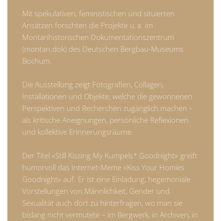
Mit spekulativen, feministischen und situierten
Ansätzen forschten die Projekte u. a. im
Montanhistorischen Dokumentationszentrum
(montan.dok) des Deutschen Bergbau-Museums
Bochum.
Die Ausstellung zeigt Fotografien, Collagen,
Installationen und Objekte, welche die gewonnenen
Perspektiven und Recherchen zugänglich machen –
als kritische Aneignungen, persönliche Reflexionen
und kollektive Erinnerungsräume.
Der Titel «Still Kissing My Kumpels* Goodnight» greift
humorvoll das Internet-Meme «Kiss Your Homies
Goodnight» auf. Er ist eine Einladung, hegemoniale
Vorstellungen von Männlichkeit, Gender und
Sexualität auch dort zu hinterfragen, wo man sie
bislang nicht vermutete – im Bergwerk, in Archiven, in