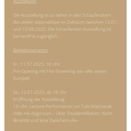
Ausstellung:
Die Ausstellung ist zu sehen in den Schaufenstern
des atelier automatique im Zeitraum zwischen 12.07.
und 10.08.2025. Die Schaufenster-Ausstellung ist
barrierefrei zugänglich.
Begleitprogramm:
Fr., 11.07.2025, 18 Uhr
Pre-Opening mit Film-Screening von «Wir waren
Kumpel»
Sa., 12.07.2025, ab 18 Uhr
Eröffnung der Ausstellung
19 Uhr: Lecture-Performance von Tubi Malcharzik
«Nŏs nie dogonium – Über Desidentifikation, Nicht-
Binarität und leise Zwischenrufe»