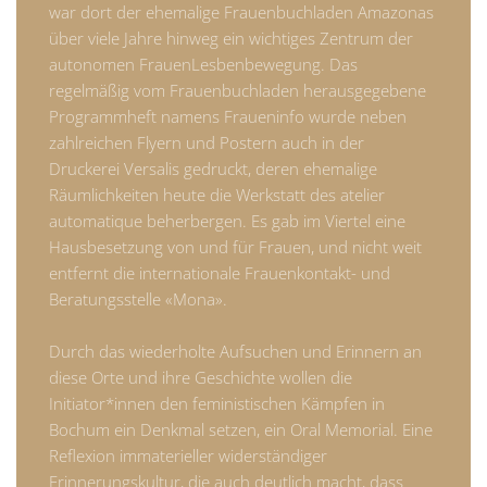
war dort der ehemalige Frauenbuchladen Amazonas
über viele Jahre hinweg ein wichtiges Zentrum der
autonomen FrauenLesbenbewegung. Das
regelmäßig vom Frauenbuchladen herausgegebene
Programmheft namens Fraueninfo wurde neben
zahlreichen Flyern und Postern auch in der
Druckerei Versalis gedruckt, deren ehemalige
Räumlichkeiten heute die Werkstatt des atelier
automatique beherbergen. Es gab im Viertel eine
Hausbesetzung von und für Frauen, und nicht weit
entfernt die internationale Frauenkontakt- und
Beratungsstelle «Mona».
Durch das wiederholte Aufsuchen und Erinnern an
diese Orte und ihre Geschichte wollen die
Initiator*innen den feministischen Kämpfen in
Bochum ein Denkmal setzen, ein Oral Memorial. Eine
Reflexion immaterieller widerständiger
Erinnerungskultur, die auch deutlich macht, dass