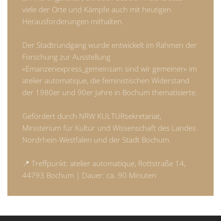
viele der Orte und Kämpfe auch mit heutigen
Herausforderungen mithalten.
Der Stadtrundgang wurde entwickelt im Rahmen der
Forschung zur Ausstellung
«Emanzenexpress_gemeinsam sind wir gemeiner» im
atelier automatique, die feministischen Widerstand
der 1980er und 90er Jahre in Bochum thematisierte.
Gefördert durch NRW KULTURsekretariat,
Ministerium für Kultur und Wissenschaft des Landes
Nordrhein-Westfalen und der Stadt Bochum.
📍 Treffpunkt: atelier automatique, Rottstraße 14,
44793 Bochum | Dauer: ca. 90 Minuten