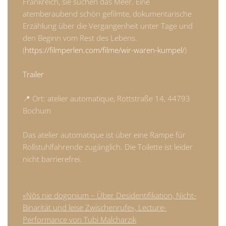
Frankreich, sie suchen das Meer. Eine
atemberaubend schön gefilmte, dokumentarische
Erzählung über die Vergangenheit unter Tage und
den Beginn vom Rest des Lebens.
(
https://filmperlen.com/filme/wir-waren-kumpel/
)
Trailer
📍 Ort: atelier automatique, Rottstraße 14, 44793
Bochum
Das atelier automatique ist über eine Rampe für
Rollstuhlfahrende zugänglich. Die Toilette ist leider
nicht barrierefrei.
«Nŏs nie dogonium – Über Desidentifikation, Nicht-
Binarität und leise Zwischenrufe», Lecture-
Performance von Tubi Malcharzik