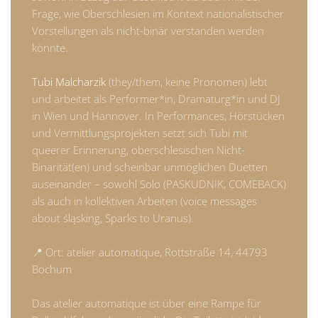
Frage, wie Oberschlesien im Kontext nationalistischer
Vorstellungen als nicht-binär verstanden werden
könnte.
Tubi Malcharzik
(they/them, keine Pronomen) lebt
und arbeitet als Performer*in, Dramaturg*in und DJ
in Wien und Hannover. In Performances, Hörstücken
und Vermittlungsprojekten setzt sich Tubi mit
queerer Erinnerung, oberschlesischen Nicht-
Binarität(en) und scheinbar unmöglichen Duetten
auseinander – sowohl Solo (PASKUDNIK, COMEBACK)
als auch in kollektiven Arbeiten (voice messages
about śląsking, Sparks to Uranus).
📍 Ort: atelier automatique, Rottstraße 14, 44793
Bochum
Das atelier automatique ist über eine Rampe für