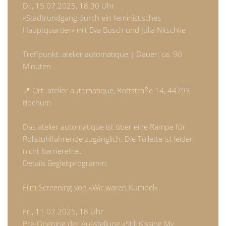
Di., 15.07.2025, 18.30 Uhr
«Stadtrundgang durch ein feministisches
Hauptquartier» mit Eva Busch und Julia Nitschke
Treffpunkt: atelier automatique | Dauer: ca. 90
Minuten
📍 Ort: atelier automatique, Rottstraße 14, 44793
Bochum
Das atelier automatique ist über eine Rampe für
Rollstuhlfahrende zugänglich. Die Toilette ist leider
nicht barrierefrei.
Details Begleitprogramm:
Film-Screening von «Wir waren Kumpel»
Fr., 11.07.2025, 18 Uhr
Pre-Opening der Ausstellung «Still Kissing My