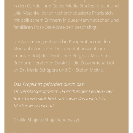
in den Gender und Queer Media Studies forscht und
Julia Nitschke, deren recherchebasierte Praxis sich
mit politischem Erinnern in queer-feministischen und
familiären Post-Ost-Kontexten beschäftigt.
Die Ausstellung entstand in Kooperation mit dem
Montanhistorischen Dokumentationszentrum
(montan.dok) des Deutschen Bergbau-Museums
Bochum. Herzlichen Dank für die Zusammenarbeit
an Dr. Maria Schäpers und Dr. Stefan Moitra.
Das Projekt ist gefördert durch das
Universitätsprogramm «Forschendes Lernen» der
Ruhr-Universität Bochum sowie das Institut für
Medienwissenschaft.
Grafik: Shajiillu (Shaja Aenehsazy)