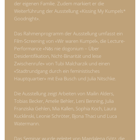
der eigenen Familie. Zudem markiert er die
Weiterführung der Ausstellung «Kissing My Kumpels*
Goodnight».
Das Rahmenprogramm der Ausstellung umfasst ein
Film-Screening von «Wir waren Kumpel», die Lecture-
Performance «Nŏs nie dogonium – Über
Desidentifikation, Nicht-Binarität und leise
Zwischenrufe» von Tubi Malcharzik und einen
«Stadtrundgang durch ein feministisches
Hauptquartier» mit Eva Busch und Julia Nitschke.
Die Ausstellung zeigt Arbeiten von Mailin Alders,
Tobias Becker, Amelie Behler, Leni Benning, Julia
Franziska Gehlen, Mia Kallen, Sophia Koch, Laura
Kucklinski, Leonie Schröter, Bjona Thaci und Luca
Watermann.
Das Seminar wurde geleitet von Magdalena Götz, die