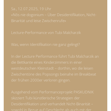
Sa., 12.07.2025, 19 Uhr
«Nŏs nie dogonium – Über Desidentifikation, Nicht-
Binarität und leise Zwischenrufe»
Lecture-Performance von Tubi Malcharzik
Was, wenn Identifikation nie ganz gelingt?
In der Lecture Performance führt Tubi Malcharzik an
die Bettkante eines Kinderzimmers in einer
westdeutschen Kleinstadt – dorthin, wo die leisen
Zwischentöne des Popsongs beinahe im Breakbeat
der frühen 2000er verloren gingen.
Ausgehend vom Performanceprojekt PASKUDNIK
skizziert Tubi künstlerische Strategien der
Desidentifikation und verhandelt Nicht-Binarität –
sowohl in Bezug auf Geschlecht als auch mit der