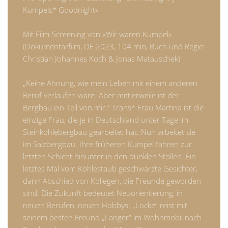
Kumpels* Goodnight»
Mit Film-Screening von «Wir waren Kumpel»
(Dokumentarfilm, DE 2023, 104 min, Buch und Regie:
Christian Johannes Koch & Jonas Matauschek)
„Keine Ahnung, wie mein Leben mit einem anderen
Beruf verlaufen wäre. Aber mittlerweile ist der
Bergbau ein Teil von mir.“ Trans* Frau Martina ist die
einzige Frau, die je in Deutschland unter Tage im
Steinkohlebergbau gearbeitet hat. Nun arbeitet sie
im Salzbergbau. Ihre früheren Kumpel fahren zur
letzten Schicht hinunter in den dunklen Stollen. Ein
letztes Mal vom Kohlestaub geschwärzte Gesichter,
dann Abschied von Kollegen, die Freunde geworden
sind. Die Zukunft bedeutet Neuorientierung, in
neuen Berufen, neuen Hobbys. „Locke“ reist mit
seinem besten Freund „Langer“ im Wohnmobil nach