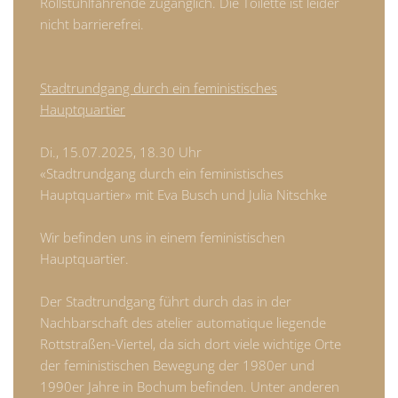
Rollstuhlfahrende zugänglich. Die Toilette ist leider
nicht barrierefrei.
Stadtrundgang durch ein feministisches
Hauptquartier
Di., 15.07.2025, 18.30 Uhr
«Stadtrundgang durch ein feministisches
Hauptquartier» mit Eva Busch und Julia Nitschke
Wir befinden uns in einem feministischen
Hauptquartier.
Der Stadtrundgang führt durch das in der
Nachbarschaft des atelier automatique liegende
Rottstraßen-Viertel, da sich dort viele wichtige Orte
der feministischen Bewegung der 1980er und
1990er Jahre in Bochum befinden. Unter anderen