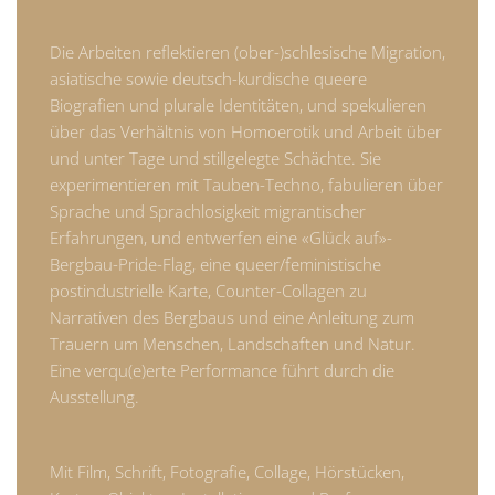
Die Arbeiten reflektieren (ober-)schlesische Migration,
asiatische sowie deutsch-kurdische queere
Biografien und plurale Identitäten, und spekulieren
über das Verhältnis von Homoerotik und Arbeit über
und unter Tage und stillgelegte Schächte. Sie
experimentieren mit Tauben-Techno, fabulieren über
Sprache und Sprachlosigkeit migrantischer
Erfahrungen, und entwerfen eine «Glück auf»-
Bergbau-Pride-Flag, eine queer/feministische
postindustrielle Karte, Counter-Collagen zu
Narrativen des Bergbaus und eine Anleitung zum
Trauern um Menschen, Landschaften und Natur.
Eine verqu(e)erte Performance führt durch die
Ausstellung.
Mit Film, Schrift, Fotografie, Collage, Hörstücken,