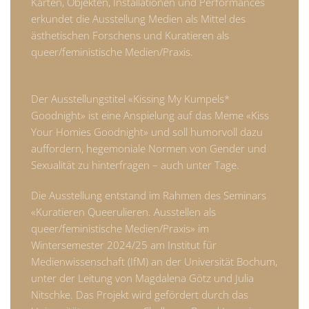
Karten, Objekten, Installationen und Performances
erkundet die Ausstellung Medien als Mittel des
ästhetischen Forschens und Kuratieren als
queer/feministische Medien/Praxis.
Der Ausstellungstitel «Kissing My Kumpels*
Goodnight» ist eine Anspielung auf das Meme «Kiss
Your Homies Goodnight» und soll humorvoll dazu
auffordern, hegemoniale Normen von Gender und
Sexualität zu hinterfragen – auch unter Tage.
Die Ausstellung entstand im Rahmen des Seminars
«Kuratieren Queerulieren. Ausstellen als
queer/feministische Medien/Praxis» im
Wintersemester 2024/25 am Institut für
Medienwissenschaft (IfM) an der Universität Bochum,
unter der Leitung von Magdalena Götz und Julia
Nitschke. Das Projekt wird gefördert durch das