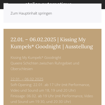
Zum Hauptinhalt springen
ZURÜCK: ARCHIV
22.01. – 06.02.2025 | Kissing My
Kumpels* Goodnight | Ausstellung
Kissing My Kumpels* Goodnight
Queere Schichten zwischen Ruhrgebiet und
Oberschlesien
22.01. – 06.02.2025
Soft-Opening: 22.01. ab 17 Uhr (mit Performance,
Video und Sound um 18, 19 und 20 Uhr)
Finissage: 06.02. ab 19 Uhr (mit Performance, Video
und Sound um 19:30, und 20:30 Uhr)