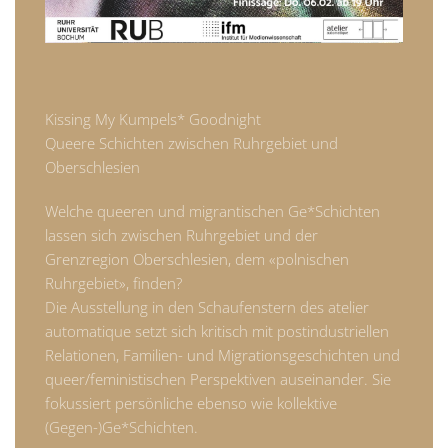
Kissing My Kumpels* Goodnight
Queere Schichten zwischen Ruhrgebiet und
Oberschlesien
Welche queeren und migrantischen Ge*Schichten
lassen sich zwischen Ruhrgebiet und der
Grenzregion Oberschlesien, dem «polnischen
Ruhrgebiet», finden?
Die Ausstellung in den Schaufenstern des atelier
automatique setzt sich kritisch mit postindustriellen
Relationen, Familien- und Migrationsgeschichten und
queer/feministischen Perspektiven auseinander. Sie
fokussiert persönliche ebenso wie kollektive
(Gegen-)Ge*Schichten.